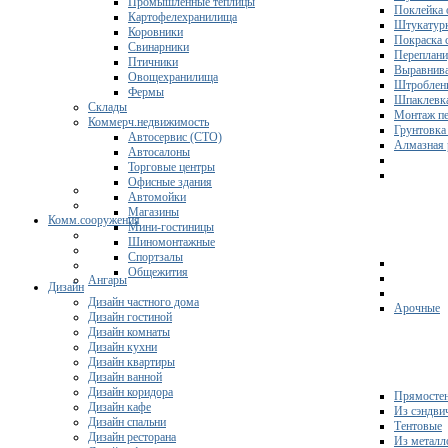
Промышленные теплицы
Поклейка 
Картофелехранилища
Штукатурк
Коровники
Покраска 
Свинарники
Переплани
Птичники
Выравнива
Овощехранилища
Штроблени
Фермы
Шпаклевка
Склады
Монтаж пе
Коммерч.недвижимость
Грунтовка
Автосервис (СТО)
Алмазная 
Автосалоны
Торговые центры
Офисные здания
Автомойки
Магазины
Комм.сооружения
Мини-гостиницы
Шиномонтажные
Спортзалы
Общежития
Ангары
Дизайн
Дизайн частного дома
Арочные
Дизайн гостиной
Дизайн комнаты
Дизайн кухни
Дизайн квартиры
Дизайн ванной
Дизайн коридора
Прямосте
Дизайн кафе
Из сэндви
Дизайн спальни
Тентовые
Дизайн ресторана
Из металл