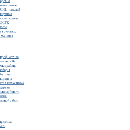
 бревна
 пеноблоков
 СИП-панелей
 кирпича
ские гаражи
з ЛСТК
полы
я грузовых
2 машины
 профнастила
сетки Gitter
етки рабица
заборы
 бетона
 кирпича
метал.штакетника
 дерева
поликарбоната
камня
варной забор
щитовые
бани