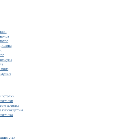
олов
полов
полов
вролина
л
лов
нолеума
ла
 пола
паркета
 потолки
потолки
ние потолка
з гипсокартона
 потолка
яция стен