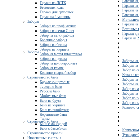
Гаражи из
Гаражи из ЛСТК
Гаражи из
Бетонные полы
Гаражи из
Гаражи для грузовых
Гаражи из
Гараж на 2 машины
Металличе
Заборы
Гаражи и
Заборы из профнастила
Бетонные 
Заборы из сетки Gitter
Гаражи дл
Забор из сетки рабица
Гараж на 
Кованные заборы
Заборы из бетона
Заборы из кирпича
Заборы
Забор из метал.штакетника
Заборы из дерева
Заборы из
Забор из поликарбоната
Заборы из 
Забор из камня
Забор из с
Кованно-сварной забор
Кованные 
Строительство бань
Заборы из
Каркасно-щитовые
Заборы из
Турецкие бани
Забор из 
Русские бани
Заборы из
Мобильные бани
Забор из 
Бани из бруса
Забор из 
Бани из кирпича
Кованно-с
Бани из газобетона
Деревянные бани
Сауны
Строительство бань
Бани с мансардой
Бани с бассейном
Каркасно-
Строительство кровли
Турецкие 
Инженерные системы