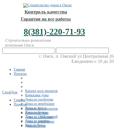
Контроль качества
Гарантия на все работы
8(381)-220-71-93
Строительно-ремонтная
компания Омск
г. Омск. п. Омский ул Центральная 26
Ежедневно с 10 до 20
Главная
Проекты
Каталог всех проектов
СтройДом
Каркасные дома
Дома из газобетона
Главная
Дома из пеноблоков
Проекты
Дома из бруса
Каталог всех проектов
Дома из бревна
Каркасные дома
Дома из СИП-панелей
Дома из газобетона
Дома из кирпича
Дома из пеноблоков
Бани из бруса
Дома из бруса