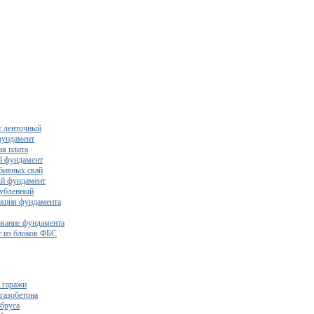
 ленточный
фундамент
я плита
й фундамент
бивных свай
й фундамент
убленный
яция фундамента
вание фундамента
 из блоков ФБС
 гаражи
газобетона
 бруса