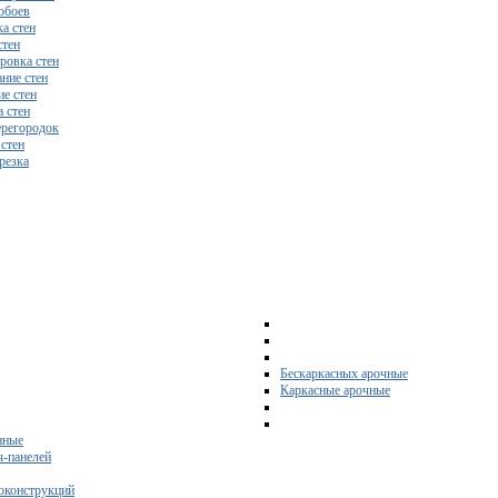
обоев
а стен
стен
ровка стен
ние стен
е стен
 стен
регородок
 стен
резка
Бескаркасных арочные
Каркасные арочные
нные
ч-панелей
оконструкций