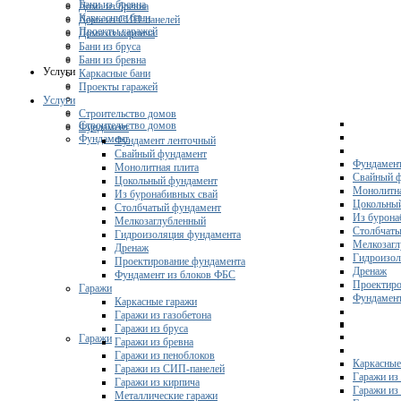
Бани из бревна
Дома из бревна
Каркасные бани
Дома из СИП-панелей
Проекты гаражей
Дома из кирпича
Бани из бруса
Бани из бревна
Услуги
Каркасные бани
Проекты гаражей
Услуги
Строительство домов
Строительство домов
Фундамент
Фундамент
Фундамент ленточный
Свайный фундамент
Фундамент
Монолитная плита
Свайный 
Цокольный фундамент
Монолитна
Из буронабивных свай
Цокольны
Столбчатый фундамент
Из бурона
Мелкозаглубленный
Столбчаты
Гидроизоляция фундамента
Мелкозагл
Дренаж
Гидроизол
Проектирование фундамента
Дренаж
Фундамент из блоков ФБС
Проектиро
Гаражи
Фундамент
Каркасные гаражи
Гаражи из газобетона
Гаражи из бруса
Гаражи
Гаражи из бревна
Гаражи из пеноблоков
Каркасные
Гаражи из СИП-панелей
Гаражи из 
Гаражи из кирпича
Гаражи из
Металлические гаражи