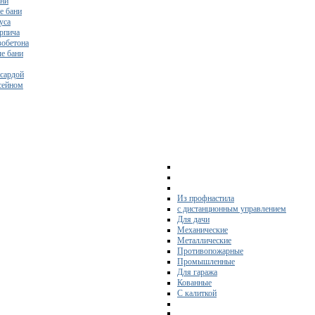
ани
е бани
уса
ирпича
зобетона
е бани
нсардой
ссейном
Из профнастила
с дистанционным управлением
Для дачи
Механические
Металлические
Противопожарные
Промышленные
Для гаража
Кованные
С калиткой