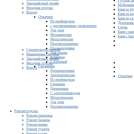
Русские б
Ландшафтный дизайн
Мобильны
Фасадная отделка
Бани из бр
Ворота
Бани из к
Откатные
Бани из га
Из профнастила
Деревянны
с дистанционным управлением
Сауны
Для дачи
Бани с ма
Механические
Бани с ба
Металлические
Противопожарные
Промышленные
Строительство кровли
Для гаража
Инженерные системы
Кованные
Ландшафтный дизайн
С калиткой
Фасадная отделка
Распашные
Ворота
Промышленные
Автоматические
Откатные
Из профнастила
Гаражные
Деревянные
С электроприводом
Металлические
Для дачи
Противопожарные
Ремонт/отделка
Ремонт квартиры
Ремонт балкона
Ремонт ванны
Ремонт туалета
Ремонт кухни