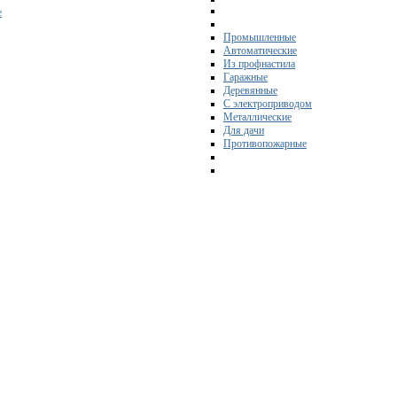
е
Промышленные
Автоматические
Из профнастила
Гаражные
Деревянные
С электроприводом
Металлические
Для дачи
Противопожарные