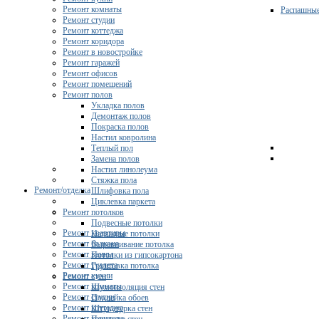
Ремонт комнаты
Распашны
Ремонт студии
Ремонт коттеджа
Ремонт коридора
Ремонт в новостройке
Ремонт гаражей
Ремонт офисов
Ремонт помещений
Ремонт полов
Укладка полов
Демонтаж полов
Покраска полов
Настил ковролина
Теплый пол
Замена полов
Настил линолеума
Стяжка пола
Ремонт/отделка
Шлифовка пола
Циклевка паркета
Ремонт потолков
Подвесные потолки
Ремонт квартиры
Натяжные потолки
Ремонт балкона
Выравнивание потолка
Ремонт ванны
Потолки из гипсокартона
Ремонт туалета
Грунтовка потолка
Ремонт кухни
Ремонт стен
Ремонт комнаты
Шумоизоляция стен
Ремонт студии
Поклейка обоев
Ремонт коттеджа
Штукатурка стен
Ремонт коридора