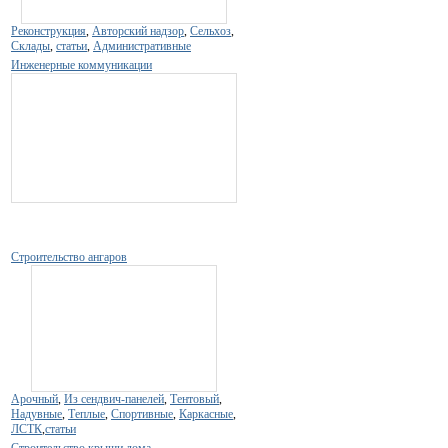
Реконструкция
,
Авторский надзор
,
Сельхоз
,
Склады
,
статьи
,
Административные
Инженерные коммуникации
Строительство ангаров
Арочный
,
Из сендвич-панелей
,
Тентовый
,
Надувные
,
Теплые
,
Спортивные
,
Каркасные
,
ЛСТК
,
статьи
Строительство крыши дома