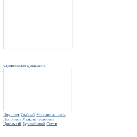
Строительство фундамента
Под ключ
,
Свайный
,
Монолитная плита
,
Ленточный
,
Мелкозаглубленный
,
Цокольный
,
Буронабивной
,
Статьи