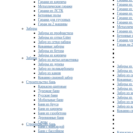
Гаражи из 
Гаражи из кирпича
Гаражи из
Металлические гаражи
Гаражи из
Гаражи из ЛСТК
Гаражи из
Бетонные полы
Гаражи из
Гаражи для грузовых
Гаражи из
Гараж на 2 машины
Металличе
Заборы
Гаражи и
Заборы из профнастила
Бетонные 
Заборы из сетки Gitter
Гаражи дл
Забор из сетки рабица
Гараж на 
Кованные заборы
Заборы из бетона
Заборы из кирпича
Заборы
Забор из метал.штакетника
Заборы из дерева
Заборы из
Забор из поликарбоната
Заборы из 
Забор из камня
Забор из с
Кованно-сварной забор
Кованные 
Строительство бань
Заборы из
Каркасно-щитовые
Заборы из
Турецкие бани
Забор из 
Русские бани
Заборы из
Мобильные бани
Забор из 
Бани из бруса
Забор из 
Бани из кирпича
Кованно-с
Бани из газобетона
Деревянные бани
Сауны
Строительство бань
Бани с мансардой
Бани с бассейном
Каркасно-