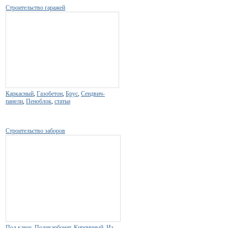
Строительство гаражей
Каркасный
,
Газобетон
,
Брус
,
Сендвич-
панели
,
Пеноблок
,
статьи
Строительство заборов
Под ключ
,
Поликарбонат
,
Кирпичный
,
Из