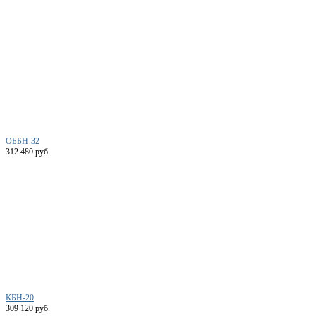
ОББН-32
312 480 руб.
КБН-20
309 120 руб.