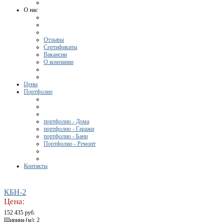
О нас
Отзывы
Сертификаты
Вакансии
О компании
Цены
Портфолио
портфолио - Дома
портфолио - Гаражи
портфолио - Бани
Портфолио - Ремонт
Контакты
КБН-2
Цена:
152 435 руб.
Ширина (м): 2