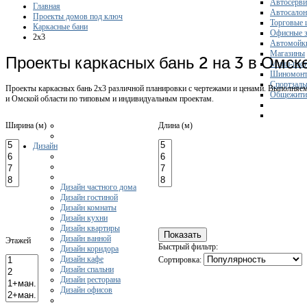
Автосерви
Главная
Автосало
Проекты домов под ключ
Торговые 
Каркасные бани
Офисные з
2x3
Автомойк
Магазины
Проекты каркасных бань 2 на 3 в Омск
Мини-гос
Шиномонт
Спортзал
Проекты каркасных бань 2х3 различной планировки с чертежами и ценами. Выполняем
Общежити
и Омской области по типовым и индивидуальным проектам.
Ширина (м)
Длина (м)
Дизайн
Дизайн частного дома
Дизайн гостиной
Дизайн комнаты
Дизайн кухни
Дизайн квартиры
Дизайн ванной
Этажей
Быстрый фильтр:
Дизайн коридора
Дизайн кафе
Сортировка:
Дизайн спальни
Дизайн ресторана
Дизайн офисов