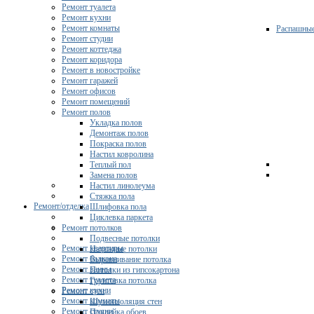
Ремонт туалета
Ремонт кухни
Ремонт комнаты
Распашны
Ремонт студии
Ремонт коттеджа
Ремонт коридора
Ремонт в новостройке
Ремонт гаражей
Ремонт офисов
Ремонт помещений
Ремонт полов
Укладка полов
Демонтаж полов
Покраска полов
Настил ковролина
Теплый пол
Замена полов
Настил линолеума
Стяжка пола
Ремонт/отделка
Шлифовка пола
Циклевка паркета
Ремонт потолков
Подвесные потолки
Ремонт квартиры
Натяжные потолки
Ремонт балкона
Выравнивание потолка
Ремонт ванны
Потолки из гипсокартона
Ремонт туалета
Грунтовка потолка
Ремонт кухни
Ремонт стен
Ремонт комнаты
Шумоизоляция стен
Ремонт студии
Поклейка обоев