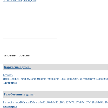
Типовые
проекты
Каркасные дома:
1-этаж
2-
этажа
100кв.м
150кв.м
200кв.м
6х6
6х7
6х8
6х9
6х10
6х11
6х12
7х7
7х8
7х9
7х10
7х12
8х8
8х9
категории
Газобетонные дома:
1-этаж
2-этажа
100кв.м
150кв.м
6x6
6x7
6x8
6x9
6x10
6x12
7x7
7x8
7x9
7x10
7x12
8x8
8x9
8x10
категории