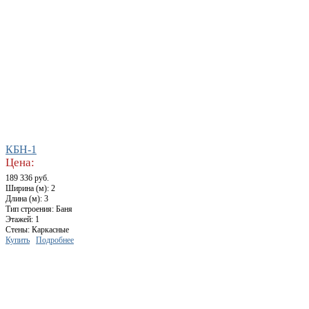
КБН-1
Цена:
189 336 руб.
Ширина (м): 2
Длина (м): 3
Тип строения: Баня
Этажей: 1
Стены: Каркасные
Купить
Подробнее