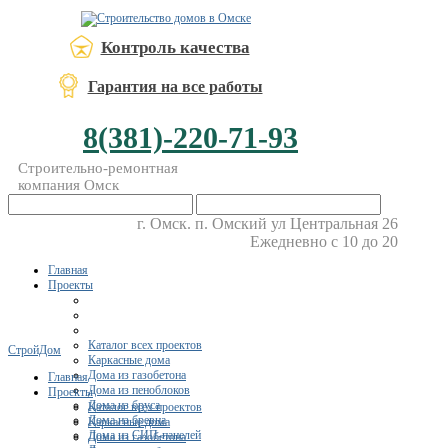
Контроль качества
Гарантия на все работы
8(381)-220-71-93
Строительно-ремонтная
компания Омск
г. Омск. п. Омский ул Центральная 26
Ежедневно с 10 до 20
Главная
Проекты
Каталог всех проектов
СтройДом
Каркасные дома
Дома из газобетона
Главная
Дома из пеноблоков
Проекты
Дома из бруса
Каталог всех проектов
Дома из бревна
Каркасные дома
Дома из СИП-панелей
Дома из газобетона