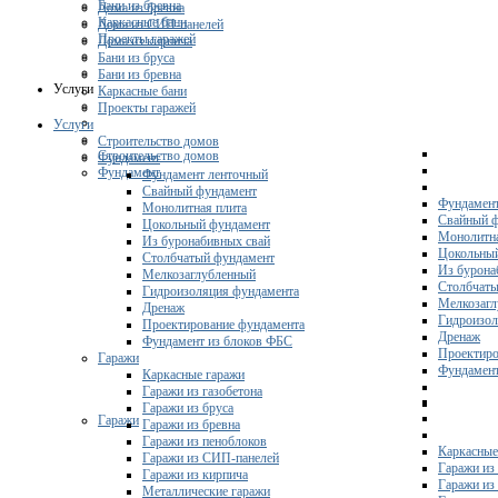
Бани из бревна
Дома из бревна
Каркасные бани
Дома из СИП-панелей
Проекты гаражей
Дома из кирпича
Бани из бруса
Бани из бревна
Услуги
Каркасные бани
Проекты гаражей
Услуги
Строительство домов
Строительство домов
Фундамент
Фундамент
Фундамент ленточный
Свайный фундамент
Фундамент
Монолитная плита
Свайный 
Цокольный фундамент
Монолитна
Из буронабивных свай
Цокольны
Столбчатый фундамент
Из бурона
Мелкозаглубленный
Столбчаты
Гидроизоляция фундамента
Мелкозагл
Дренаж
Гидроизол
Проектирование фундамента
Дренаж
Фундамент из блоков ФБС
Проектиро
Гаражи
Фундамент
Каркасные гаражи
Гаражи из газобетона
Гаражи из бруса
Гаражи
Гаражи из бревна
Гаражи из пеноблоков
Каркасные
Гаражи из СИП-панелей
Гаражи из 
Гаражи из кирпича
Гаражи из
Металлические гаражи