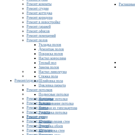
Ремонт комнаты
Распашны
Ремонт студии
Ремонт коттеджа
Ремонт коридора
Ремонт в новостройке
Ремонт гаражей
Ремонт офисов
Ремонт помещений
Ремонт полов
Укладка полов
Демонтаж полов
Покраска полов
Настил ковролина
Теплый пол
Замена полов
Настил линолеума
Стяжка пола
Ремонт/отделка
Шлифовка пола
Циклевка паркета
Ремонт потолков
Подвесные потолки
Ремонт квартиры
Натяжные потолки
Ремонт балкона
Выравнивание потолка
Ремонт ванны
Потолки из гипсокартона
Ремонт туалета
Грунтовка потолка
Ремонт кухни
Ремонт стен
Ремонт комнаты
Шумоизоляция стен
Ремонт студии
Поклейка обоев
Ремонт коттеджа
Штукатурка стен
Ремонт коридора