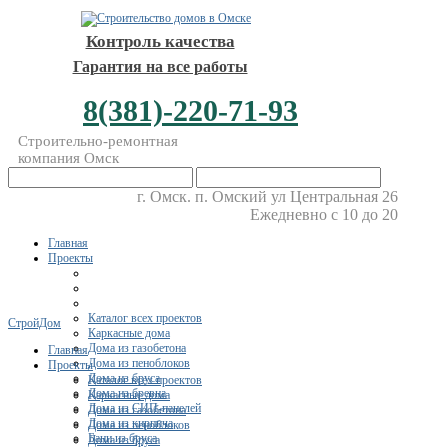
Контроль качества
Гарантия на все работы
8(381)-220-71-93
Строительно-ремонтная
компания Омск
г. Омск. п. Омский ул Центральная 26
Ежедневно с 10 до 20
Главная
Проекты
Каталог всех проектов
СтройДом
Каркасные дома
Дома из газобетона
Главная
Дома из пеноблоков
Проекты
Дома из бруса
Каталог всех проектов
Дома из бревна
Каркасные дома
Дома из СИП-панелей
Дома из газобетона
Дома из кирпича
Дома из пеноблоков
Бани из бруса
Дома из бруса