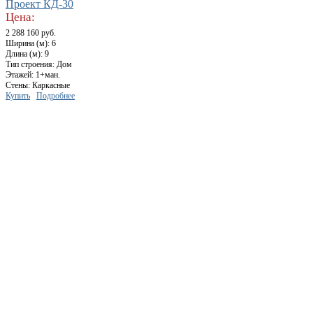
Проект КД-30
Цена:
2 288 160 руб.
Ширина (м): 6
Длина (м): 9
Тип строения: Дом
Этажей: 1+ман.
Стены: Каркасные
Купить
Подробнее