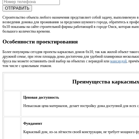
ОТПРАВИТЬ
Строительство объекта любого назначения представляет собой задачу, выполняемую в
возведения домика для проживания за пределами шумного города, обратитесь к про
6х10 показаны на сайте строительной фирмы работающей в городе Омск, которая выпо
большого количества времени.
Особенности проектирования
Более популярны сегодня проекты каркасных домов 6x10, так как жилой объект таког
дружной семье, при этом площадь дома достаточна для удобной планировки нескольки
бруса вы можете остановить свой выбор на объектах с верандой или
мансардой
, причё
том числе с цокольным этажом.
Преимущества каркасных
Ценовая доступность
Невысокая цена материалов, делает постройку дома доступной для всех с
Фундамент
Каркасный дом, из-за лёгкости своей конструкции, не требует мощного ф