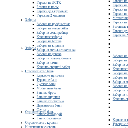
Гаражи из
Гаражи из ЛСТК
Гаражи из
Бетонные полы
Гаражи из
Гаражи для грузовых
Гаражи из
Гараж на 2 машины
Металличе
Заборы
Гаражи и
Заборы из профнастила
Бетонные 
Заборы из сетки Gitter
Гаражи дл
Забор из сетки рабица
Гараж на 
Кованные заборы
Заборы из бетона
Заборы из кирпича
Заборы
Забор из метал.штакетника
Заборы из дерева
Заборы из
Забор из поликарбоната
Заборы из 
Забор из камня
Забор из с
Кованно-сварной забор
Кованные 
Строительство бань
Заборы из
Каркасно-щитовые
Заборы из
Турецкие бани
Забор из 
Русские бани
Заборы из
Мобильные бани
Забор из 
Бани из бруса
Забор из 
Бани из кирпича
Кованно-с
Бани из газобетона
Деревянные бани
Сауны
Строительство бань
Бани с мансардой
Бани с бассейном
Каркасно-
Строительство кровли
Турецкие 
Инженерные системы