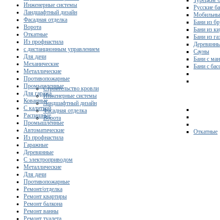
Турецкие 
Инженерные системы
Русские б
Ландшафтный дизайн
Мобильны
Фасадная отделка
Бани из бр
Ворота
Бани из к
Откатные
Бани из га
Из профнастила
Деревянны
с дистанционным управлением
Сауны
Для дачи
Бани с ма
Механические
Бани с ба
Металлические
Противопожарные
Промышленные
Строительство кровли
Для гаража
Инженерные системы
Кованные
Ландшафтный дизайн
С калиткой
Фасадная отделка
Распашные
Ворота
Промышленные
Автоматические
Откатные
Из профнастила
Гаражные
Деревянные
С электроприводом
Металлические
Для дачи
Противопожарные
Ремонт/отделка
Ремонт квартиры
Ремонт балкона
Ремонт ванны
Ремонт туалета