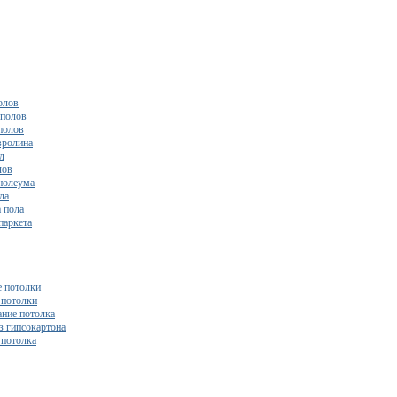
олов
полов
полов
вролина
л
лов
нолеума
ла
 пола
паркета
 потолки
потолки
ние потолка
з гипсокартона
 потолка