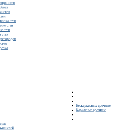
яция стен
обоев
а стен
стен
ровка стен
ние стен
е стен
 стен
регородок
 стен
резка
Бескаркасных арочные
Каркасные арочные
нные
ч-панелей