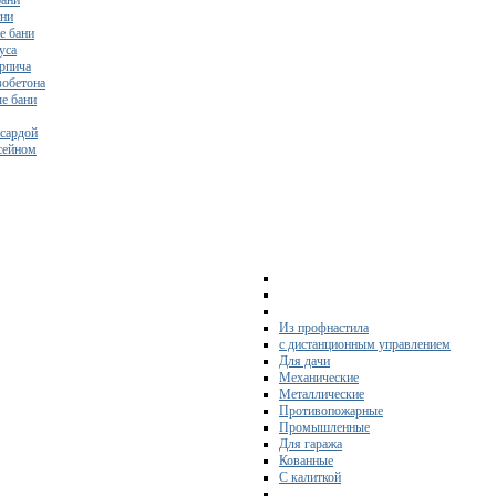
бани
ани
е бани
уса
ирпича
зобетона
е бани
нсардой
ссейном
Из профнастила
с дистанционным управлением
Для дачи
Механические
Металлические
Противопожарные
Промышленные
Для гаража
Кованные
С калиткой