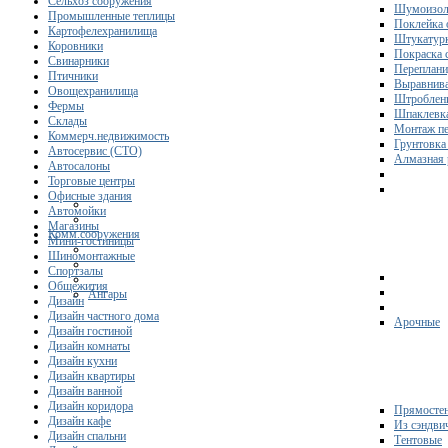
Сельхоз сооружения
Шумоизол
Промышленные теплицы
Поклейка 
Картофелехранилища
Штукатурк
Коровники
Покраска 
Свинарники
Переплани
Птичники
Выравнива
Овощехранилища
Штроблени
Фермы
Шпаклевка
Склады
Монтаж пе
Коммерч.недвижимость
Грунтовка
Автосервис (СТО)
Алмазная 
Автосалоны
Торговые центры
Офисные здания
Автомойки
Магазины
Комм.сооружения
Мини-гостиницы
Шиномонтажные
Спортзалы
Общежития
Ангары
Дизайн
Дизайн частного дома
Арочные
Дизайн гостиной
Дизайн комнаты
Дизайн кухни
Дизайн квартиры
Дизайн ванной
Дизайн коридора
Прямосте
Дизайн кафе
Из сэндви
Дизайн спальни
Тентовые