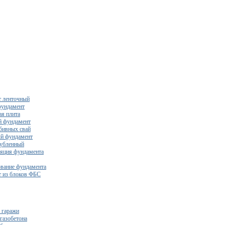
 ленточный
фундамент
я плита
й фундамент
бивных свай
й фундамент
убленный
яция фундамента
вание фундамента
 из блоков ФБС
 гаражи
газобетона