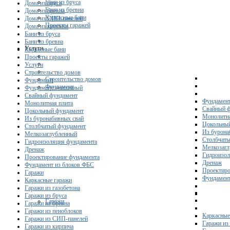
Бани из бруса
Дома из бруса
Бани из бревна
Дома из бревна
Каркасные бани
Дома из СИП-панелей
Проекты гаражей
Дома из кирпича
Бани из бруса
Бани из бревна
Услуги
Каркасные бани
Проекты гаражей
Услуги
Строительство домов
Строительство домов
Фундамент
Фундамент
Фундамент ленточный
Свайный фундамент
Фундамент
Монолитная плита
Свайный 
Цокольный фундамент
Монолитна
Из буронабивных свай
Цокольны
Столбчатый фундамент
Из бурона
Мелкозаглубленный
Столбчаты
Гидроизоляция фундамента
Мелкозагл
Дренаж
Гидроизол
Проектирование фундамента
Дренаж
Фундамент из блоков ФБС
Проектиро
Гаражи
Фундамент
Каркасные гаражи
Гаражи из газобетона
Гаражи из бруса
Гаражи
Гаражи из бревна
Гаражи из пеноблоков
Каркасные
Гаражи из СИП-панелей
Гаражи из 
Гаражи из кирпича