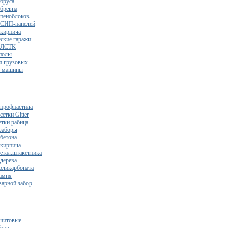
 бруса
 бревна
 пеноблоков
 СИП-панелей
 кирпича
ские гаражи
з ЛСТК
полы
я грузовых
2 машины
 профнастила
сетки Gitter
етки рабица
заборы
 бетона
 кирпича
метал.штакетника
 дерева
поликарбоната
камня
варной забор
щитовые