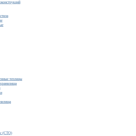
оконструкций
стила
ые
ые
нные теплицы
ехранилища
и
ки
нилища
бесплатный расчет сметы исходя из вашего бюджета!
с (СТО)