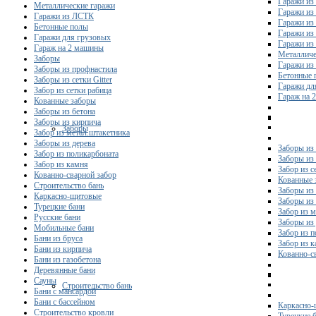
Гаражи из
Металлические гаражи
Гаражи из
Гаражи из ЛСТК
Гаражи из
Бетонные полы
Гаражи из
Гаражи для грузовых
Гаражи из
Гараж на 2 машины
Металличе
Заборы
Гаражи и
Заборы из профнастила
Бетонные 
Заборы из сетки Gitter
Гаражи дл
Забор из сетки рабица
Гараж на 
Кованные заборы
Заборы из бетона
Заборы из кирпича
Заборы
Забор из метал.штакетника
Заборы из дерева
Заборы из
Забор из поликарбоната
Заборы из 
Забор из камня
Забор из с
Кованно-сварной забор
Кованные 
Строительство бань
Заборы из
Каркасно-щитовые
Заборы из
Турецкие бани
Забор из 
Русские бани
Заборы из
Мобильные бани
Забор из 
Бани из бруса
Забор из 
Бани из кирпича
Кованно-с
Бани из газобетона
Деревянные бани
Сауны
Строительство бань
Бани с мансардой
Бани с бассейном
Каркасно-
Строительство кровли