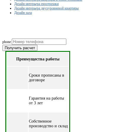
Дизайн интерьера евротрешки
Дизайн интерьера двухуровневой квартиры
Дизайн зала
Рассчитаем смету исходя из вашего б
(подберем оптимальные м
phone
Получить расчет
Преимущества работы
Cроки прописаны в
договоре
Гарантия на работы
от 3 лет
Собственное
производство и склад