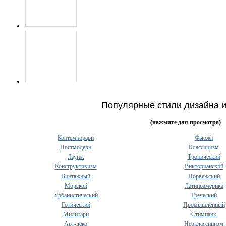
Популярные стили дизайна 
(нажмите для просмотра)
Контемпорари
Фьюжн
Постмодерн
Классицизм
Лаунж
Тропический
Конструктивизм
Викторианский
Винтажный
Норвежский
Морской
Латиноамерика
Урбанистический
Греческий
Готический
Промышленный
Милитари
Стимпанк
Арт-деко
Неоклассицизм