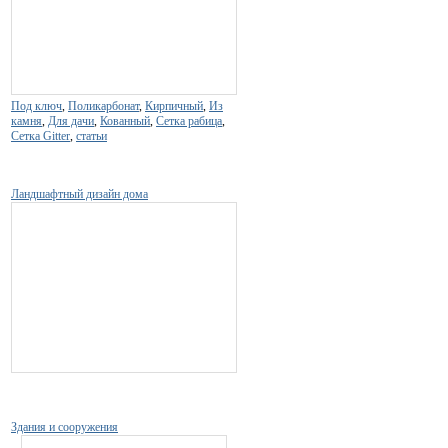
Под ключ
,
Поликарбонат
,
Кирпичный
,
Из
камня
,
Для дачи
,
Кованный
,
Сетка рабица
,
Сетка Gitter
,
статьи
Ландшафтный дизайн дома
Здания и сооружения