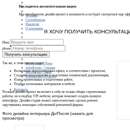
Насладитесь восхитительным видом
Мы преобразуем дизайн-проект в реальность и он будет смотреться еще эфф
Отзывы
Сертификаты
Вакансии
О компании
Я ХОЧУ ПОЛУЧИТЬ КОНСУЛЬТА
Цены
Имя
Портфолио
phone
Получить консультацию
Так же, в этот список сходит:
портфолио - Дома
портфолио - Гаражи
Возможная перепланировка офиса, в соответствии с проектом;
портфолио - Бани
Создание визуализации и подготовка технической документации;
Портфолио - Ремонт
План строительных и отделочных работ;
Подбор возможных материалов и мебели
Контакты
Полный дизайн-проект включает в себя не только общие строительные
работы, но и подбор VIP-мебели, которая поможет создать нужную
атмосферу. Дизайн-студия может самостоятельно сделать ремонт,
заручившись помощью собственной ремонтной фирмы.
Фото дизайна интерьера До/После (нажать для
просмотра)