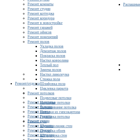
Ремонт комнаты
Распашны
Ремонт студии
Ремонт коттеджа
Ремонт коридора
Ремонт в новостройке
Ремонт гаражей
Ремонт офисов
Ремонт помещений
Ремонт полов
Укладка полов
Демонтаж полов
Покраска полов
Настил ковролина
Теплый пол
Замена полов
Настил линолеума
Стяжка пола
Ремонт/отделка
Шлифовка пола
Циклевка паркета
Ремонт потолков
Подвесные потолки
Ремонт квартиры
Натяжные потолки
Ремонт балкона
Выравнивание потолка
Ремонт ванны
Потолки из гипсокартона
Ремонт туалета
Грунтовка потолка
Ремонт кухни
Ремонт стен
Ремонт комнаты
Шумоизоляция стен
Ремонт студии
Поклейка обоев
Ремонт коттеджа
Штукатурка стен
Ремонт коридора