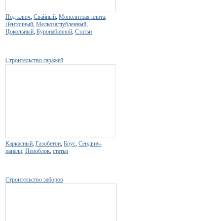
Под ключ
,
Свайный
,
Монолитная плита
,
Ленточный
,
Мелкозаглубленный
,
Цокольный
,
Буронабивной
,
Статьи
Строительство гаражей
Каркасный
,
Газобетон
,
Брус
,
Сендвич-
панели
,
Пеноблок
,
статьи
Строительство заборов