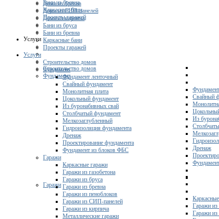
Бани из бревна
Дома из бревна
Каркасные бани
Дома из СИП-панелей
Проекты гаражей
Дома из кирпича
Бани из бруса
Бани из бревна
Услуги
Каркасные бани
Проекты гаражей
Услуги
Строительство домов
Строительство домов
Фундамент
Фундамент
Фундамент ленточный
Свайный фундамент
Фундамент
Монолитная плита
Свайный 
Цокольный фундамент
Монолитна
Из буронабивных свай
Цокольны
Столбчатый фундамент
Из бурона
Мелкозаглубленный
Столбчаты
Гидроизоляция фундамента
Мелкозагл
Дренаж
Гидроизол
Проектирование фундамента
Дренаж
Фундамент из блоков ФБС
Проектиро
Гаражи
Фундамент
Каркасные гаражи
Гаражи из газобетона
Гаражи из бруса
Гаражи
Гаражи из бревна
Гаражи из пеноблоков
Каркасные
Гаражи из СИП-панелей
Гаражи из 
Гаражи из кирпича
Гаражи из
Металлические гаражи