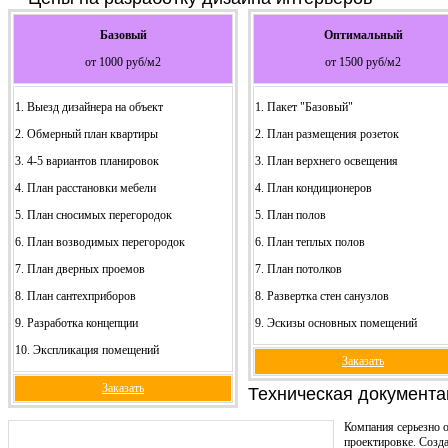
Базовый
Оптимальный
от 1000 руб/м2
от 1500 руб/м2
1. Выезд дизайнера на объект
1. Пакет "Базовый"
2. Обмерный план квартиры
2. План размещения розеток
3. 4-5 вариантов планировок
3. План верхнего освещения
4. План расстановки мебели
4. План кондиционеров
5. План сносимых перегородок
5. План полов
6. План возводимых перегородок
6. План теплых полов
7. План дверных проемов
7. План потолков
8. План сантехприборов
8. Развертка стен санузлов
9. Разработка концепции
9. Эскизы основных помещений
10. Экспликация помещений
Заказать
Заказать
Техническая документа
Компания серьезно о
проектировке. Созда