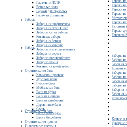
Гаражи из
Гаражи из ЛСТК
Гаражи из
Бетонные полы
Гаражи из
Гаражи для грузовых
Гаражи из
Гараж на 2 машины
Металличе
Заборы
Гаражи и
Заборы из профнастила
Бетонные 
Заборы из сетки Gitter
Гаражи дл
Забор из сетки рабица
Гараж на 
Кованные заборы
Заборы из бетона
Заборы из кирпича
Заборы
Забор из метал.штакетника
Заборы из дерева
Заборы из
Забор из поликарбоната
Заборы из 
Забор из камня
Забор из с
Кованно-сварной забор
Кованные 
Строительство бань
Заборы из
Каркасно-щитовые
Заборы из
Турецкие бани
Забор из 
Русские бани
Заборы из
Мобильные бани
Забор из 
Бани из бруса
Забор из 
Бани из кирпича
Кованно-с
Бани из газобетона
Деревянные бани
Сауны
Строительство бань
Бани с мансардой
Бани с бассейном
Каркасно-
Строительство кровли
Турецкие 
Инженерные системы