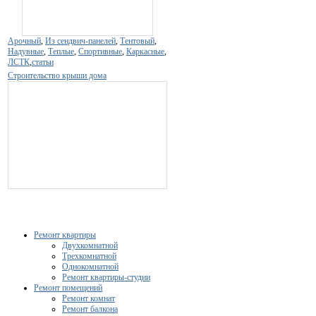
Арочный
,
Из сендвич-панелей
,
Тентовый
,
Надувные
,
Теплые
,
Спортивные
,
Каркасные
,
ЛСТК
,
статьи
Строительство крыши дома
Ремонт квартиры
Двухкомнатной
Трехкомнатной
Однокомнатной
Ремонт квартиры-студии
Ремонт помещений
Ремонт комнат
Ремонт балкона