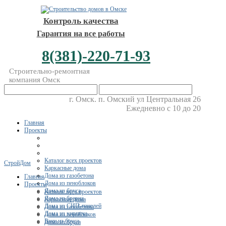
Контроль качества
Гарантия на все работы
8(381)-220-71-93
Строительно-ремонтная
компания Омск
г. Омск. п. Омский ул Центральная 26
Ежедневно с 10 до 20
Главная
Проекты
Каталог всех проектов
СтройДом
Каркасные дома
Дома из газобетона
Главная
Дома из пеноблоков
Проекты
Дома из бруса
Каталог всех проектов
Дома из бревна
Каркасные дома
Дома из СИП-панелей
Дома из газобетона
Дома из кирпича
Дома из пеноблоков
Бани из бруса
Дома из бруса