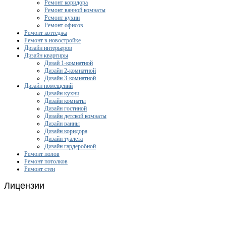
Ремонт коридора
Ремонт ванной комнаты
Ремонт кухни
Ремонт офисов
Ремонт коттеджа
Ремонт в новостройке
Дизайн интерьеров
Дизайн квартиры
Дизай 1-комнатной
Дизайн 2-комнатной
Дизайн 3-комнатной
Дизайн помещений
Дизайн кухни
Дизайн комнаты
Дизайн гостиной
Дизайн детской комнаты
Дизайн ванны
Дизайн коридора
Дизайн туалета
Дизайн гардеробной
Ремонт полов
Ремонт потолков
Ремонт стен
Лицензии