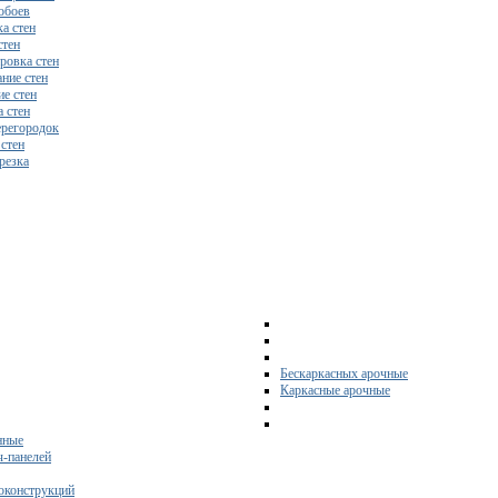
обоев
а стен
стен
ровка стен
ние стен
е стен
 стен
регородок
 стен
резка
Бескаркасных арочные
Каркасные арочные
нные
ч-панелей
оконструкций