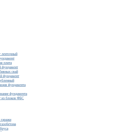
 ленточный
фундамент
я плита
й фундамент
бивных свай
й фундамент
убленный
яция фундамента
вание фундамента
 из блоков ФБС
 гаражи
газобетона
 бруса