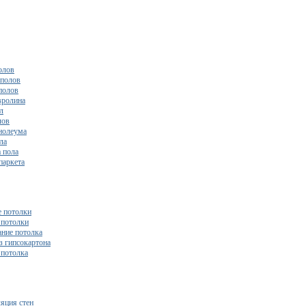
олов
полов
полов
вролина
л
лов
нолеума
ла
 пола
паркета
 потолки
потолки
ние потолка
з гипсокартона
 потолка
яция стен