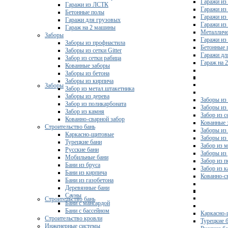
Гаражи из
Гаражи из ЛСТК
Гаражи из
Бетонные полы
Гаражи из
Гаражи для грузовых
Гаражи из
Гараж на 2 машины
Металличе
Заборы
Гаражи и
Заборы из профнастила
Бетонные 
Заборы из сетки Gitter
Гаражи дл
Забор из сетки рабица
Гараж на 
Кованные заборы
Заборы из бетона
Заборы из кирпича
Заборы
Забор из метал.штакетника
Заборы из дерева
Заборы из
Забор из поликарбоната
Заборы из 
Забор из камня
Забор из с
Кованно-сварной забор
Кованные 
Строительство бань
Заборы из
Каркасно-щитовые
Заборы из
Турецкие бани
Забор из 
Русские бани
Заборы из
Мобильные бани
Забор из 
Бани из бруса
Забор из 
Бани из кирпича
Кованно-с
Бани из газобетона
Деревянные бани
Сауны
Строительство бань
Бани с мансардой
Бани с бассейном
Каркасно-
Строительство кровли
Турецкие 
Инженерные системы