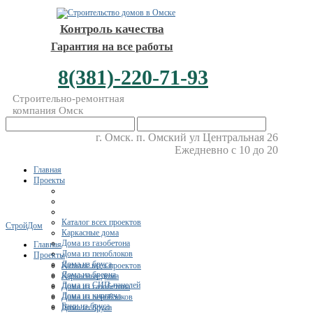
Контроль качества
Гарантия на все работы
8(381)-220-71-93
Строительно-ремонтная
компания Омск
г. Омск. п. Омский ул Центральная 26
Ежедневно с 10 до 20
Главная
Проекты
Каталог всех проектов
СтройДом
Каркасные дома
Дома из газобетона
Главная
Дома из пеноблоков
Проекты
Дома из бруса
Каталог всех проектов
Дома из бревна
Каркасные дома
Дома из СИП-панелей
Дома из газобетона
Дома из кирпича
Дома из пеноблоков
Бани из бруса
Дома из бруса