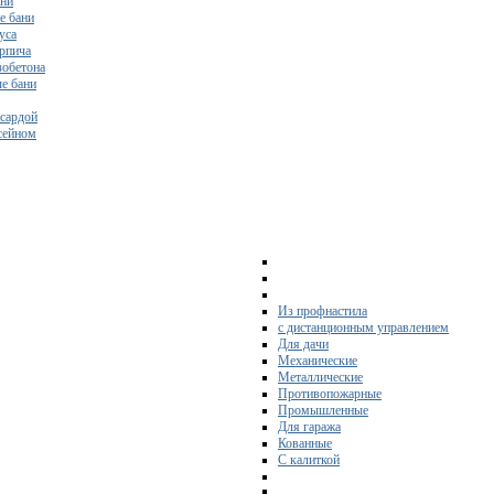
ани
е бани
уса
ирпича
зобетона
е бани
нсардой
ссейном
Из профнастила
с дистанционным управлением
Для дачи
Механические
Металлические
Противопожарные
Промышленные
Для гаража
Кованные
С калиткой