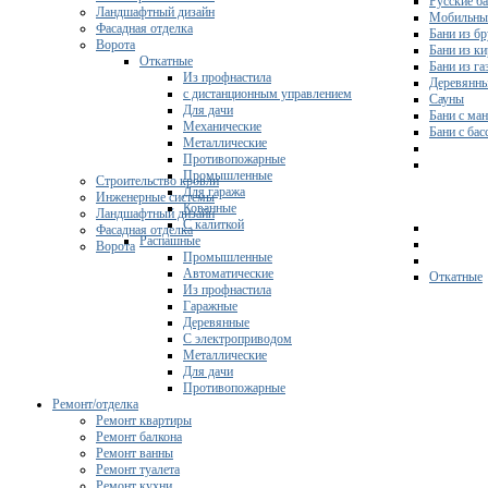
Русские б
Ландшафтный дизайн
Мобильны
Фасадная отделка
Бани из бр
Ворота
Бани из к
Откатные
Бани из га
Из профнастила
Деревянны
с дистанционным управлением
Сауны
Для дачи
Бани с ма
Механические
Бани с ба
Металлические
Противопожарные
Промышленные
Строительство кровли
Для гаража
Инженерные системы
Кованные
Ландшафтный дизайн
С калиткой
Фасадная отделка
Распашные
Ворота
Промышленные
Автоматические
Откатные
Из профнастила
Гаражные
Деревянные
С электроприводом
Металлические
Для дачи
Противопожарные
Ремонт/отделка
Ремонт квартиры
Ремонт балкона
Ремонт ванны
Ремонт туалета
Ремонт кухни