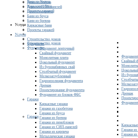
Бани из бревна
Дома из бревна
Каркасные бани
Дома из СИП-панелей
Проекты гаражей
Дома из кирпича
Бани из бруса
Бани из бревна
Услуги
Каркасные бани
Проекты гаражей
Услуги
Строительство домов
Строительство домов
Фундамент
Фундамент
Фундамент ленточный
Свайный фундамент
Фундамент
Монолитная плита
Свайный 
Цокольный фундамент
Монолитна
Из буронабивных свай
Цокольны
Столбчатый фундамент
Из бурона
Мелкозаглубленный
Столбчаты
Гидроизоляция фундамента
Мелкозагл
Дренаж
Гидроизол
Проектирование фундамента
Дренаж
Фундамент из блоков ФБС
Проектиро
Гаражи
Фундамент
Каркасные гаражи
Гаражи из газобетона
Гаражи из бруса
Гаражи
Гаражи из бревна
Гаражи из пеноблоков
Каркасные
Гаражи из СИП-панелей
Гаражи из 
Гаражи из кирпича
Гаражи из
Металлические гаражи