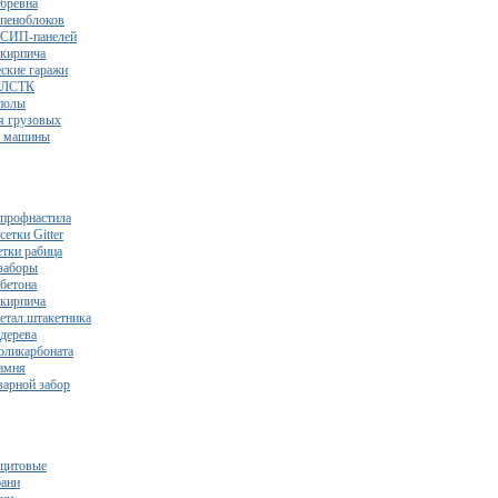
 бревна
 пеноблоков
 СИП-панелей
 кирпича
ские гаражи
з ЛСТК
полы
я грузовых
2 машины
 профнастила
сетки Gitter
етки рабица
заборы
 бетона
 кирпича
метал.штакетника
 дерева
поликарбоната
камня
варной забор
щитовые
бани