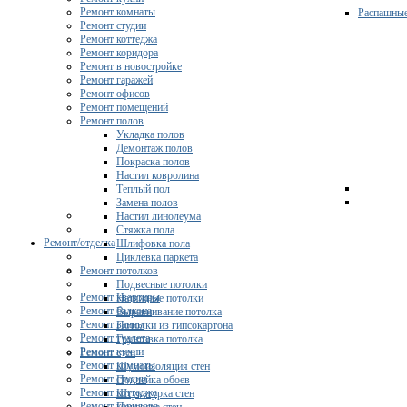
Ремонт комнаты
Распашны
Ремонт студии
Ремонт коттеджа
Ремонт коридора
Ремонт в новостройке
Ремонт гаражей
Ремонт офисов
Ремонт помещений
Ремонт полов
Укладка полов
Демонтаж полов
Покраска полов
Настил ковролина
Теплый пол
Замена полов
Настил линолеума
Стяжка пола
Ремонт/отделка
Шлифовка пола
Циклевка паркета
Ремонт потолков
Подвесные потолки
Ремонт квартиры
Натяжные потолки
Ремонт балкона
Выравнивание потолка
Ремонт ванны
Потолки из гипсокартона
Ремонт туалета
Грунтовка потолка
Ремонт кухни
Ремонт стен
Ремонт комнаты
Шумоизоляция стен
Ремонт студии
Поклейка обоев
Ремонт коттеджа
Штукатурка стен
Ремонт коридора