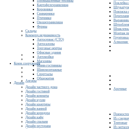
Промышленные теплицы
Поклейка 
Картофелехранилища
Штукатурк
Коровники
Покраска 
Свинарники
Переплани
Птичники
Выравнива
Овощехранилища
Штроблени
Фермы
Шпаклевка
Склады
Монтаж пе
Коммерч.недвижимость
Грунтовка
Автосервис (СТО)
Алмазная 
Автосалоны
Торговые центры
Офисные здания
Автомойки
Магазины
Комм.сооружения
Мини-гостиницы
Шиномонтажные
Спортзалы
Общежития
Ангары
Дизайн
Дизайн частного дома
Арочные
Дизайн гостиной
Дизайн комнаты
Дизайн кухни
Дизайн квартиры
Дизайн ванной
Дизайн коридора
Прямосте
Дизайн кафе
Из сэндви
Дизайн спальни
Тентовые
Дизайн ресторана
Из металл