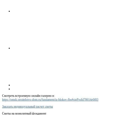
Смотреть встроенную онлайн галерею в:
https://omsk.stroitelstvo-dom.ru/fundament/iz-blokov-fbs#sigProId78614e0f83
Заказать индивидуальный расчет сметы
Сметы на монолитный фундамент