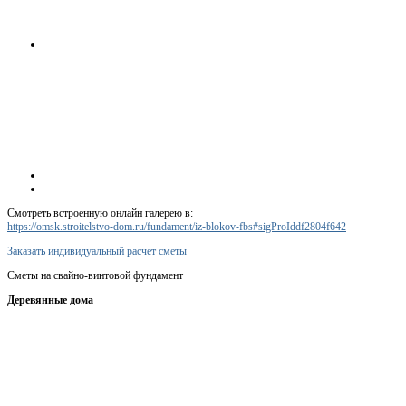
Смотреть встроенную онлайн галерею в:
https://omsk.stroitelstvo-dom.ru/fundament/iz-blokov-fbs#sigProIddf2804f642
Заказать индивидуальный расчет сметы
Сметы на свайно-винтовой фундамент
Деревянные дома