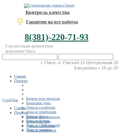
Контроль качества
Гарантия на все работы
8(381)-220-71-93
Строительно-ремонтная
компания Омск
г. Омск. п. Омский ул Центральная 26
Ежедневно с 10 до 20
Главная
Проекты
Каталог всех проектов
СтройДом
Каркасные дома
Дома из газобетона
Главная
Дома из пеноблоков
Проекты
Дома из бруса
Каталог всех проектов
Дома из бревна
Каркасные дома
Дома из СИП-панелей
Дома из газобетона
Дома из кирпича
Дома из пеноблоков