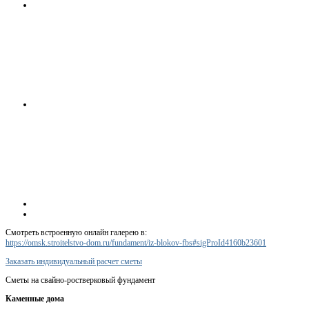
Смотреть встроенную онлайн галерею в:
https://omsk.stroitelstvo-dom.ru/fundament/iz-blokov-fbs#sigProId4160b23601
Заказать индивидуальный расчет сметы
Сметы на свайно-ростверковый фундамент
Каменные дома