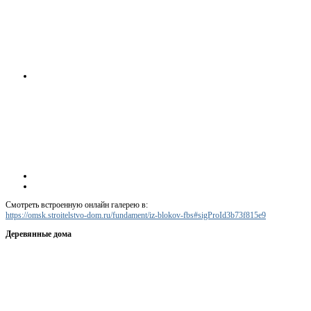
Смотреть встроенную онлайн галерею в:
https://omsk.stroitelstvo-dom.ru/fundament/iz-blokov-fbs#sigProId3b73f815e9
Деревянные дома