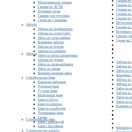
Гаражи из
Металлические гаражи
Гаражи из
Гаражи из ЛСТК
Гаражи из
Бетонные полы
Гаражи из
Гаражи для грузовых
Гаражи из
Гараж на 2 машины
Металличе
Заборы
Гаражи и
Заборы из профнастила
Бетонные 
Заборы из сетки Gitter
Гаражи дл
Забор из сетки рабица
Гараж на 
Кованные заборы
Заборы из бетона
Заборы из кирпича
Заборы
Забор из метал.штакетника
Заборы из дерева
Заборы из
Забор из поликарбоната
Заборы из 
Забор из камня
Забор из с
Кованно-сварной забор
Кованные 
Строительство бань
Заборы из
Каркасно-щитовые
Заборы из
Турецкие бани
Забор из 
Русские бани
Заборы из
Мобильные бани
Забор из 
Бани из бруса
Забор из 
Бани из кирпича
Кованно-с
Бани из газобетона
Деревянные бани
Сауны
Строительство бань
Бани с мансардой
Бани с бассейном
Каркасно-
Строительство кровли