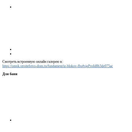
Смотреть встроенную онлайн галерею в:
https://omsk.stroitelstvo-dom.ru/fundament/iz-blokov-fbs#sigProId8b3de075ac
Для бани