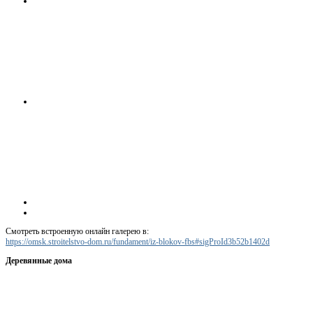
Смотреть встроенную онлайн галерею в:
https://omsk.stroitelstvo-dom.ru/fundament/iz-blokov-fbs#sigProId3b52b1402d
Деревянные дома