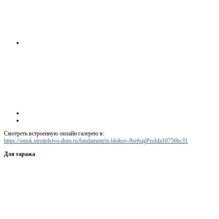
Смотреть встроенную онлайн галерею в:
https://omsk.stroitelstvo-dom.ru/fundament/iz-blokov-fbs#sigProIda10756bc31
Для гаража