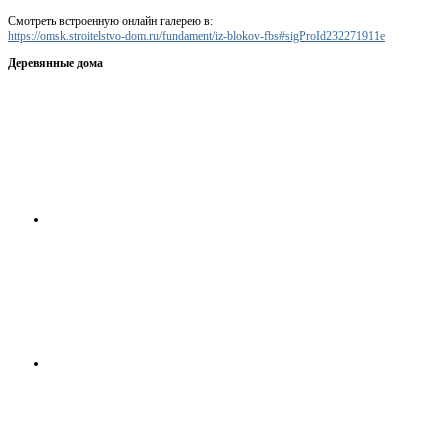
Смотреть встроенную онлайн галерею в:
https://omsk.stroitelstvo-dom.ru/fundament/iz-blokov-fbs#sigProId232271911e
Деревянные дома