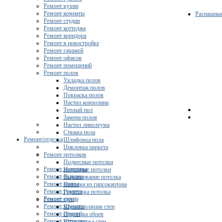
Ремонт кухни
Ремонт комнаты
Распашны
Ремонт студии
Ремонт коттеджа
Ремонт коридора
Ремонт в новостройке
Ремонт гаражей
Ремонт офисов
Ремонт помещений
Ремонт полов
Укладка полов
Демонтаж полов
Покраска полов
Настил ковролина
Теплый пол
Замена полов
Настил линолеума
Стяжка пола
Ремонт/отделка
Шлифовка пола
Циклевка паркета
Ремонт потолков
Подвесные потолки
Ремонт квартиры
Натяжные потолки
Ремонт балкона
Выравнивание потолка
Ремонт ванны
Потолки из гипсокартона
Ремонт туалета
Грунтовка потолка
Ремонт кухни
Ремонт стен
Ремонт комнаты
Шумоизоляция стен
Ремонт студии
Поклейка обоев
Ремонт коттеджа
Штукатурка стен