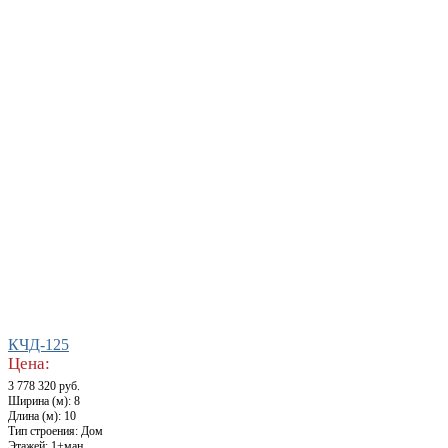
КЧД-125
Цена:
3 778 320 руб.
Ширина (м): 8
Длина (м): 10
Тип строения: Дом
Этажей: 1+ман.