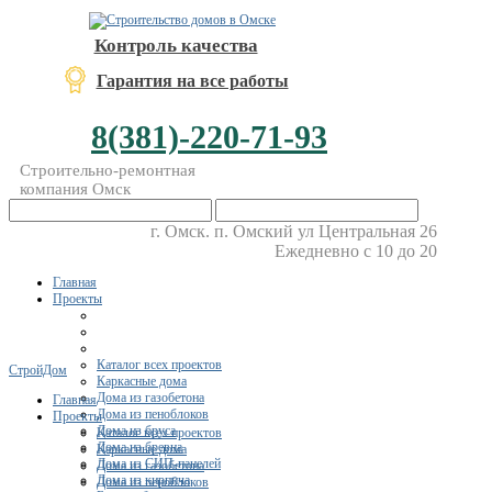
Контроль качества
Гарантия на все работы
8(381)-220-71-93
Строительно-ремонтная
компания Омск
г. Омск. п. Омский ул Центральная 26
Ежедневно с 10 до 20
Главная
Проекты
Каталог всех проектов
СтройДом
Каркасные дома
Дома из газобетона
Главная
Дома из пеноблоков
Проекты
Дома из бруса
Каталог всех проектов
Дома из бревна
Каркасные дома
Дома из СИП-панелей
Дома из газобетона
Дома из кирпича
Дома из пеноблоков