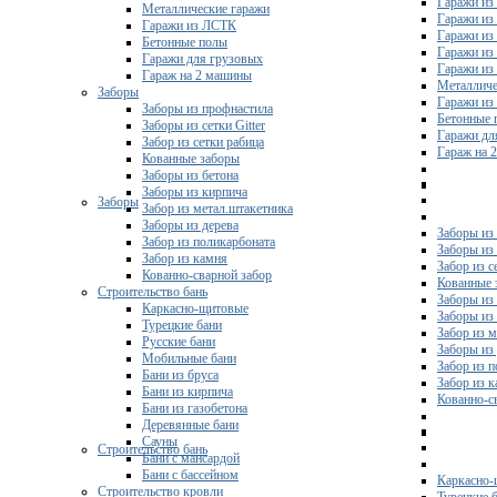
Гаражи из
Металлические гаражи
Гаражи из
Гаражи из ЛСТК
Гаражи из
Бетонные полы
Гаражи из
Гаражи для грузовых
Гаражи из
Гараж на 2 машины
Металличе
Заборы
Гаражи и
Заборы из профнастила
Бетонные 
Заборы из сетки Gitter
Гаражи дл
Забор из сетки рабица
Гараж на 
Кованные заборы
Заборы из бетона
Заборы из кирпича
Заборы
Забор из метал.штакетника
Заборы из дерева
Заборы из
Забор из поликарбоната
Заборы из 
Забор из камня
Забор из с
Кованно-сварной забор
Кованные 
Строительство бань
Заборы из
Каркасно-щитовые
Заборы из
Турецкие бани
Забор из 
Русские бани
Заборы из
Мобильные бани
Забор из 
Бани из бруса
Забор из 
Бани из кирпича
Кованно-с
Бани из газобетона
Деревянные бани
Сауны
Строительство бань
Бани с мансардой
Бани с бассейном
Каркасно-
Строительство кровли