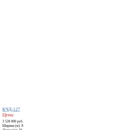
КЧД-127
Цена:
3 528 000 руб.
Ширина (м): 8