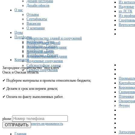
Дизайн ресторана
Из металл
Дизайн офисов
Надувные
О нас
из ЛСТК
Отзывы
Из профна
Сертификаты
Спортивн
Вакансии
Вертолетн
О компании
Цены
Портфолио
Строительство зданий и сооружений
портфолио - Дома
Реконструкция зданий
портфолио - Гаражи
Производственные здания
портфолио - Бани
Авторский надзор
Портфолио - Ремонт
Административные здания
Контакты
Подземные сооружения
Сейсмостойкие здания
Загородное строительство "под ключ"
Сельхоз сооружения
Омск и Омская область
Промышле
✔ Подберем материалы и проекты относительно бюджета;
Картофел
Коровник
✔ Делаем в срок или вернем деньги;
Свинарни
Птичники
✔ Оплата по факту выполненных работ.
Овощехра
Фермы
Получите 
phone
Склады
Коммерч.недвижимость
ОТПРАВИТЬ
Автосерви
Главная