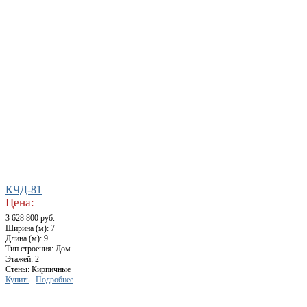
КЧД-81
Цена:
3 628 800 руб.
Ширина (м): 7
Длина (м): 9
Тип строения: Дом
Этажей: 2
Стены: Кирпичные
Купить
Подробнее