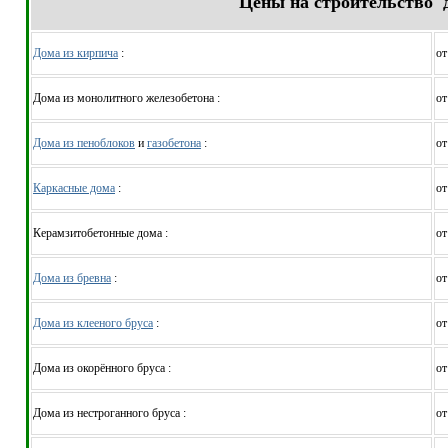
Цены на строительство 
Дома из кирпича
:
от
Дома из монолитного железобетона :
от
Дома из пеноблоков
и
газобетона
:
от
Каркасные дома
:
от
Керамзитобетонные дома :
от
Дома из бревна
:
от
Дома из клееного бруса
:
от
Дома из окорённого бруса :
от
Дома из нестроганного бруса :
от