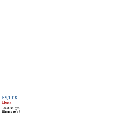
КЧД-119
Цена:
3 628 800 руб.
Ширина (м): 8