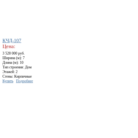
КЧД-107
Цена:
3 528 000 руб.
Ширина (м): 7
Длина (м): 10
Тип строения: Дом
Этажей: 2
Стены: Кирпичные
Купить
Подробнее