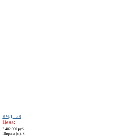
КЧД-128
Цена:
3 402 000 руб.
Ширина (м): 8