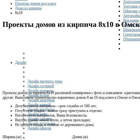
Автосало
Проекты домов под ключ
Торговые 
Дома из кирпича
Офисные з
8x10
Автомойк
Магазины
Проекты домов из кирпича 8х10 в Омск
Мини-гос
Шиномонт
Спортзал
Общежити
Дизайн
Дизайн частного дома
Дизайн гостиной
Дизайн комнаты
Проекты домов из кирпича 8х10 различной планировки с фото и описанием: одноэтажн
Дизайн кухни
другие. Выполняем строительство кирпичных домов 8 на 10 под ключ в Омске и Омс
Дизайн квартиры
Дизайн ванной
Долговечность материала - срок службы от 100 лет;
Дизайн коридора
Отсутствие усадки - можно сразу приступать к отделке;
Дизайн кафе
Негорючесть материалов, Ваша безопасность;
Дизайн спальни
Внутри здания зимой тепло, а летом прохладно;
Дизайн ресторана
Не требует ухода, в отличие от деревянного дома;
Дизайн офисов
Ширина (м)
Длина (м)