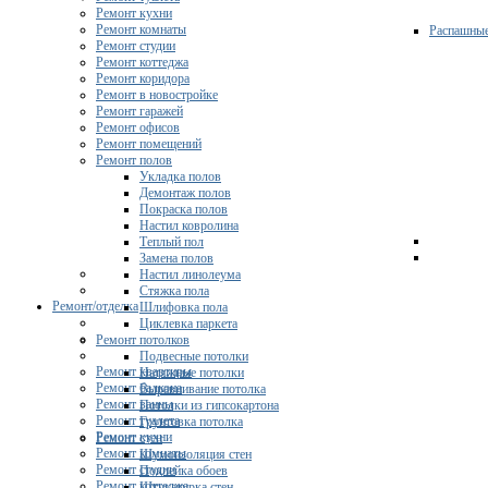
Ремонт кухни
Ремонт комнаты
Распашны
Ремонт студии
Ремонт коттеджа
Ремонт коридора
Ремонт в новостройке
Ремонт гаражей
Ремонт офисов
Ремонт помещений
Ремонт полов
Укладка полов
Демонтаж полов
Покраска полов
Настил ковролина
Теплый пол
Замена полов
Настил линолеума
Стяжка пола
Ремонт/отделка
Шлифовка пола
Циклевка паркета
Ремонт потолков
Подвесные потолки
Ремонт квартиры
Натяжные потолки
Ремонт балкона
Выравнивание потолка
Ремонт ванны
Потолки из гипсокартона
Ремонт туалета
Грунтовка потолка
Ремонт кухни
Ремонт стен
Ремонт комнаты
Шумоизоляция стен
Ремонт студии
Поклейка обоев
Ремонт коттеджа
Штукатурка стен